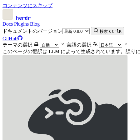
コンテンツにスキップ
herdr
Docs
Plugins
Blog
ドキュメントのバージョン
検索
Ctrl
K
GitHub
テーマの選択
言語の選択
このページの翻訳は LLM によって生成されています。誤り