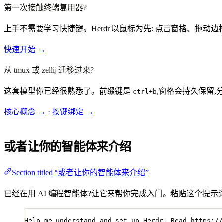
第一次接触终端复用器?
上手不需要学习快捷键。Herdr 以鼠标为先: 点击窗格、拖
快速开始 →
从 tmux 或 zellij 迁移过来?
这套模型你已经很熟悉了。前缀键是
,窗格会持久保留
ctrl+b
核心概念 →
·
按键绑定 →
或者让你的智能体来介绍
Section titled “或者让你的智能体来介绍”
已经在用 AI 编程智能体?让它来帮你完成入门。粘贴这个提示词
Help me understand and set up Herdr. Read https:/