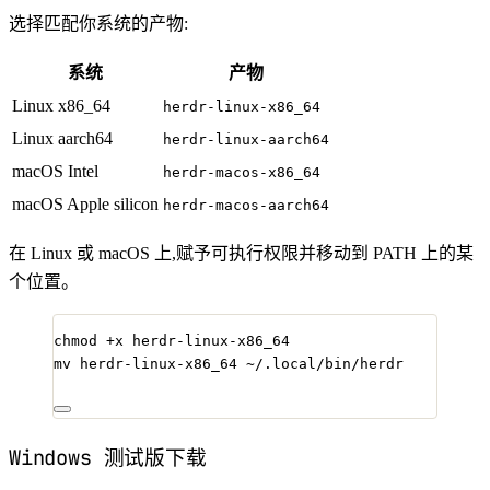
选择匹配你系统的产物:
系统
产物
Linux x86_64
herdr-linux-x86_64
Linux aarch64
herdr-linux-aarch64
macOS Intel
herdr-macos-x86_64
macOS Apple silicon
herdr-macos-aarch64
在 Linux 或 macOS 上,赋予可执行权限并移动到 PATH 上的某
个位置。
chmod
+x
herdr-linux-x86_64
mv
herdr-linux-x86_64
~/.local/bin/herdr
Windows 测试版下载