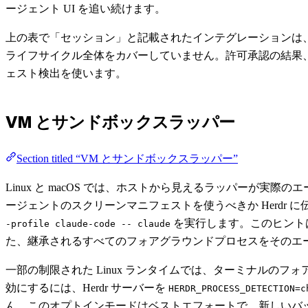
ージェント UI を追い続けます。
上の表で「セッション」と記載されたインテグレーションは
ライフサイクル全体をカバーしていません。許可承認の結果、E
ェスト検出を使います。
VM とサンドボックスラッパー
Section titled “VM とサンドボックスラッパー”
Linux と macOS では、ホストから見えるラッパーが実際
ージェントのスクリーンマニフェストを使うべきか Herdr に伝
を実行します。このヒントは
-profile claude-code -- claude
た、継承されるすべてのフォアグラウンドプロセスをそのエージ
一部の制限された Linux ランタイムでは、ターミナル
効にするには、Herdr サーバーを
HERDR_PROCESS_DETECTION=c
ん。このオプトインモードはベストエフォートで、新しいバ