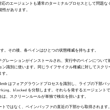
Cline。未対応のエージェントも通常のターミナルプロセスとし
可能性があります。
します。その後、各ペインはひとつの状態権威を持ちます。
テグレーションがインストールされ、実行中のペインについて
ョン識別に使います。同じライフサイクル権威に対してスクリ
ます。
erdr はフォアグラウンドプロセスを識別し、ライブの下部
、
を分類します。それらを発するエージェントでは
rking
blocked
合は、スクリーンルールが単独で検出を担います。
トではなく、ペインバッファの直近の下部から取得されます。H