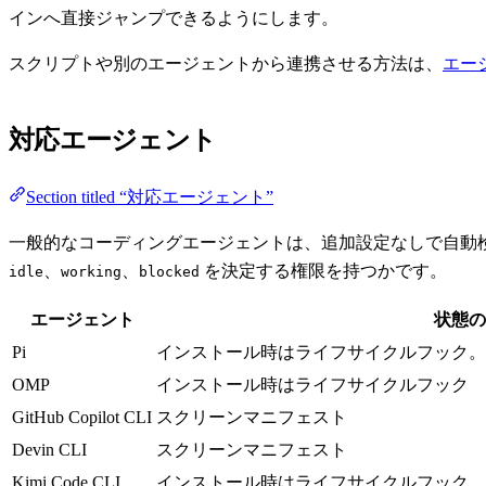
インへ直接ジャンプできるようにします。
スクリプトや別のエージェントから連携させる方法は、
エー
対応エージェント
Section titled “対応エージェント”
一般的なコーディングエージェントは、追加設定なしで自動検出
、
、
を決定する権限を持つかです。
idle
working
blocked
エージェント
状態の
Pi
インストール時はライフサイクルフック。
OMP
インストール時はライフサイクルフック
GitHub Copilot CLI
スクリーンマニフェスト
Devin CLI
スクリーンマニフェスト
Kimi Code CLI
インストール時はライフサイクルフック。