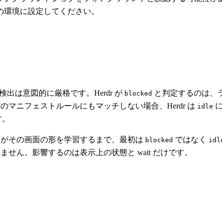
の環境に設定してください。
検出は意図的に厳格です。Herdr が
と判定するのは、
blocked
のマニフェストルールにもマッチしない場合、Herdr は
に
idle
す。
r がその画面の形を学習するまで、最初は
ではなく
blocked
idl
ません。影響するのは表示上の状態と wait だけです。