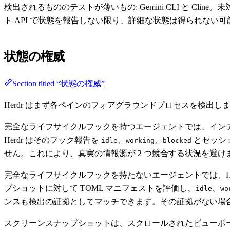
検出されるもののテストが薄いもの: Gemini CLI と 
ト API で状態を報告しない限り、詳細な状態は得られない
状態の権威
Section titled “状態の権威”
Herdr はまず各ペインのフォアグラウンドプロセスを検出
完全なライフサイクルフックを持つエージェントでは、イン
Herdr はそのフック報告を
、
、
とセッシ
idle
working
blocked
せん。これにより、真実の情報源が 2 つ競合する状況を避け
完全なライフサイクルフックを持たないエージェントでは、H
プショットに対して TOML マニフェストを評価し、
、
idle
wo
ンスも検出の証拠としてマッチできます。その証拠がない場
スクリーンスナップショットは、スクロールされたビューポー