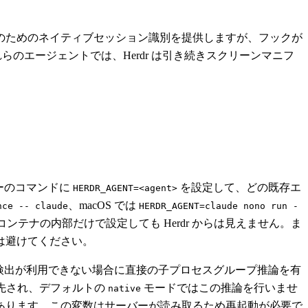
のためのネイティブセッション識別を提供しますが、フックが
のエージェントでは、Herdr は引き続きスクリーンマニフ
パーのコマンドに
を設定して、どの既存エ
HERDR_AGENT=<agent>
、macOS では
nce -- claude
HERDR_AGENT=claude nono run -
テナの内部だけで設定しても Herdr からは見えません。ま
 は避けてください。
ブ検出が利用できない場合に直接の子プロセスグループ推論を有
先され、デフォルトの
モードではこの推論を行いませ
native
あります。この変数はサーバーが読み取るため再起動が必要で