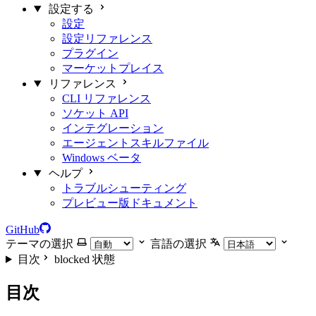
設定する
設定
設定リファレンス
プラグイン
マーケットプレイス
リファレンス
CLI リファレンス
ソケット API
インテグレーション
エージェントスキルファイル
Windows ベータ
ヘルプ
トラブルシューティング
プレビュー版ドキュメント
GitHub
テーマの選択
言語の選択
目次
blocked 状態
目次