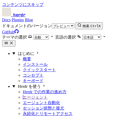
コンテンツにスキップ
herdr
Docs
Plugins
Blog
ドキュメントのバージョン
検索
Ctrl
K
GitHub
テーマの選択
言語の選択
はじめに
概要
インストール
クイックスタート
コンセプト
キーボード
Herdr を使う
Herdr での作業の進め方
エージェント
エージェント自動化
セッション状態と復元
永続化とリモートアクセス