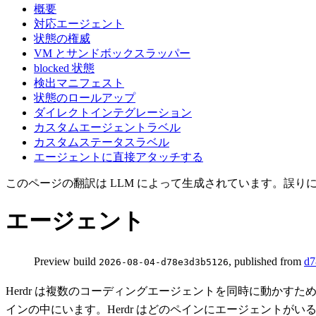
概要
対応エージェント
状態の権威
VM とサンドボックスラッパー
blocked 状態
検出マニフェスト
状態のロールアップ
ダイレクトインテグレーション
カスタムエージェントラベル
カスタムステータスラベル
エージェントに直接アタッチする
このページの翻訳は LLM によって生成されています。誤り
エージェント
Preview build
, published from
d7
2026-08-04-d78e3d3b5126
Herdr は複数のコーディングエージェントを同時に動か
インの中にいます。Herdr はどのペインにエージェント