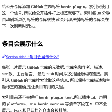
给公开仓库添加 GitHub 主题标签
。索引只使用
herdr-plugin
这一个信号, 所以给公开插件打上标签就够了。索引每 30 分钟
自动刷新,新打标签的仓库很快 就会出现,去掉标签的仓库会在
下一次刷新时消失。
条目会展示什么
Section titled “条目会展示什么”
每张卡片展示 GitHub 仓库的元数据: 仓库名和作者、描述、
star 数、主要语言、 最后 push 时间,以及指回源码的链接。索
引从 GitHub 的仓库搜索读取这些信息, 所以保持仓库描述和主
题标签的准确,是让条目有用的关键。
索引目前还不会解析
,所以插件
、声明
herdr-plugin.toml
id
的
、
等清单字段在 v1 中不会
platforms
min_herdr_version
展示。Fork 和已归档的仓库会被排除。