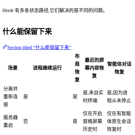
Herdr 有多条状态路径,它们解决的是不同的问题。
什么能保留下来
Section titled “什么能保留下来”
布
最近的屏
局
智能体对话
场景
进程继续运行
幕内容恢
恢
恢复
复
复
分离并
是,来自实
是,因为进
重新连
是
是
时终端
程从未停止
接
仅在开启
仅在有智能
服务器
否
是
窗格屏幕
体原生会话
重启
历史时
恢复时