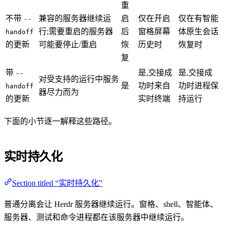
重
不带
兼容的服务器继续运
启
仅在开启
仅在有智能
--
行;需要重启的服务器
后
窗格屏幕
体原生会话
handoff
的更新
可能要停止/重启
恢
历史时
恢复时
复
带
是,交接成
是,交接成
--
对受支持的运行中服务
是
功时来自
功时进程保
handoff
器尽力而为
的更新
实时终端
持运行
下面的小节逐一解释这些路径。
实时持久化
Section titled “实时持久化”
普通分离会让 Herdr 服务器继续运行。窗格、shell、智能体、
服务器、测试和命令进程都在该服务器中继续运行。