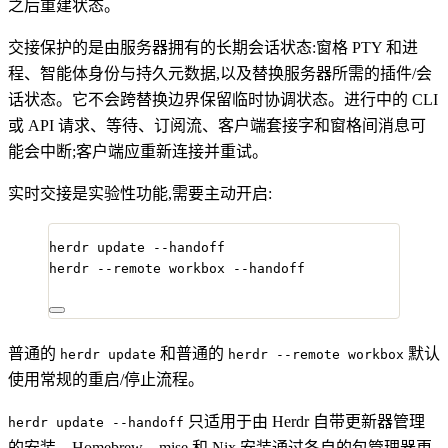
之后重建状态。
交接保护的是由服务器拥有的长期会话状态:窗格 PTY 和进
程、智能体身份与持久元数据,以及替换服务器所需的插件/会
话状态。它不会跨替换边界保留临时协调状态。进行中的 CLI
或 API 请求、等待、订阅流、客户端套接字和窗格间消息可
能会中断;客户端应重新连接并重试。
实时交接是实验性功能,需要主动开启:
herdr
update
--handoff
herdr
--remote
workbox
--handoff
普通的
和普通的
默认
herdr update
herdr --remote workbox
使用常规的重启/停止流程。
只适用于由 Herdr 自带更新器管理
herdr update --handoff
的安装。Homebrew、mise 和 Nix 安装通过各自的包管理器更