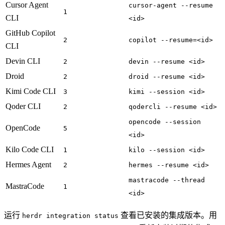
Cursor Agent
cursor-agent --resume
1
CLI
<id>
GitHub Copilot
2
copilot --resume=<id>
CLI
Devin CLI
2
devin --resume <id>
Droid
2
droid --resume <id>
Kimi Code CLI
3
kimi --session <id>
Qoder CLI
2
qodercli --resume <id>
opencode --session
OpenCode
5
<id>
Kilo Code CLI
1
kilo --session <id>
Hermes Agent
2
hermes --resume <id>
mastracode --thread
MastraCode
1
<id>
运行
查看已安装的集成版本。用
herdr integration status